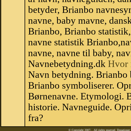
betyder, Brianbo navnesy
navne, baby mavne, dansk n
Brianbo, Brianbo statistik
navne statistik Brianbo,n
navne, navne til baby, nav
Navnebetydning.dk
Hvor 
Navn betydning. Brianbo 
Brianbo symboliserer. Op
Børnenavne. Etymologi. B
historie. Navneguide. Op
fra?
© Copyright 2007-
. All rights reserved. Donatione