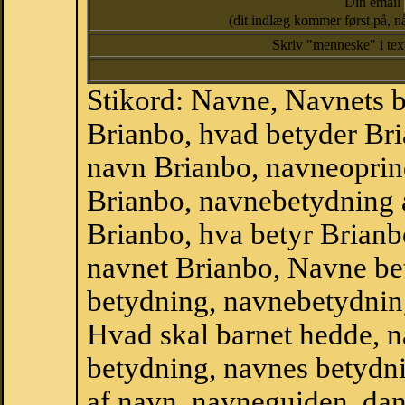
Din email
(dit indlæg kommer først på, nå
Skriv "menneske" i te
Stikord: Navne, Navnets 
Brianbo, hvad betyder Br
navn Brianbo, navneoprind
Brianbo, navnebetydning 
Brianbo, hva betyr Brianb
navnet Brianbo, Navne be
betydning, navnebetydnin
Hvad skal barnet hedde, n
betydning, navnes betydni
af navn, navneguiden, da