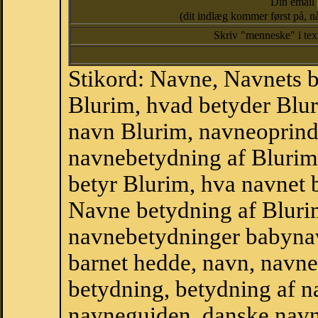
Din email
(dit indlæg kommer først på, nå
Skriv "menneske" i te
Stikord: Navne, Navnets 
Blurim, hvad betyder Blu
navn Blurim, navneoprinde
navnebetydning af Blurim
betyr Blurim, hva navnet 
Navne betydning af Bluri
navnebetydninger babyna
barnet hedde, navn, navne
betydning, betydning af n
navneguiden, danske navn