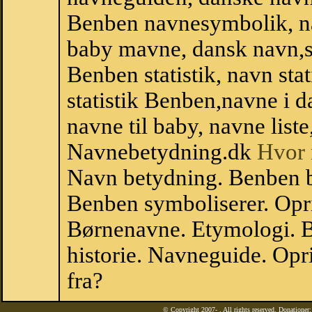
Benben navnesymbolik, n
baby mavne, dansk navn,st
Benben statistik, navn sta
statistik Benben,navne i 
navne til baby, navne list
Navnebetydning.dk
Hvor 
Navn betydning. Benben 
Benben symboliserer. Opr
Børnenavne. Etymologi. B
historie. Navneguide. Op
fra?
© Copyright 2007-
. All rights reserved. Donatione