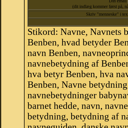
Din email
(dit indlæg kommer først på, nå
Skriv "menneske" i te
Stikord: Navne, Navnets 
Benben, hvad betyder Be
navn Benben, navneoprind
navnebetydning af Benben
hva betyr Benben, hva nav
Benben, Navne betydning 
navnebetydninger babyna
barnet hedde, navn, navne
betydning, betydning af n
navneguiden, danske navn