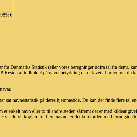
1985: 0
r fra Danmarks Statistik (eller vores beregninger udfra tal fra dem), 
l! Resten af indholdet på navnebetydning.dk er lavet af brugerne, du kan
ansvar.
ar sat navnestatistik på deres hjemmeside. Du kan der finde flere tal end
et enkelt navn eller to til andre steder, såfremt det er med kildeangiv
vis du vil kopiere fra flere navne, er det kun iorden med forudgående sk