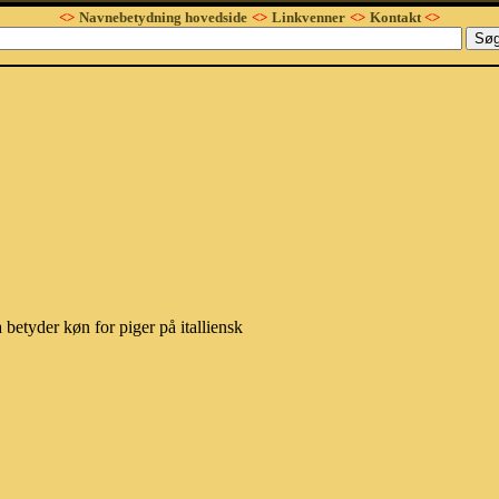
<>
Navnebetydning hovedside
<>
Linkvenner
<>
Kontakt
<>
 betyder køn for piger på italliensk