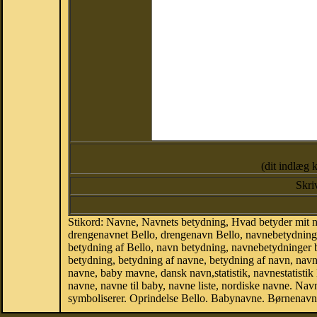
(dit indlæg 
Skri
Stikord: Navne, Navnets betydning, Hvad betyder mit n
drengenavnet Bello, drengenavn Bello, navnebetydning a
betydning af Bello, navn betydning, navnebetydninger
betydning, betydning af navne, betydning af navn, nav
navne, baby mavne, dansk navn,statistik, navnestatistik 
navne, navne til baby, navne liste, nordiske navne. N
symboliserer. Oprindelse Bello. Babynavne. Børnenavne