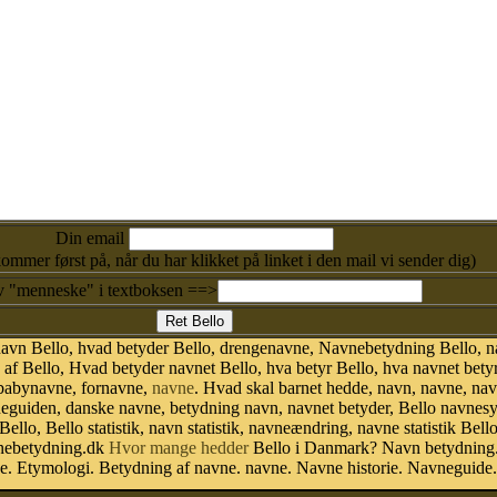
Din email
kommer først på, når du har klikket på linket i den mail vi sender dig)
v "menneske" i textboksen ==>
avn Bello, hvad betyder Bello, drengenavne, Navnebetydning Bello, n
f Bello, Hvad betyder navnet Bello, hva betyr Bello, hva navnet bety
 babynavne, fornavne,
navne
. Hvad skal barnet hedde, navn, navne, na
neguiden, danske navne, betydning navn, navnet betyder, Bello navne
Bello, Bello statistik, navn statistik, navneændring, navne statistik Be
avnebetydning.dk
Hvor mange hedder
Bello i Danmark? Navn betydning. 
. Etymologi. Betydning af navne. navne. Navne historie. Navneguide.