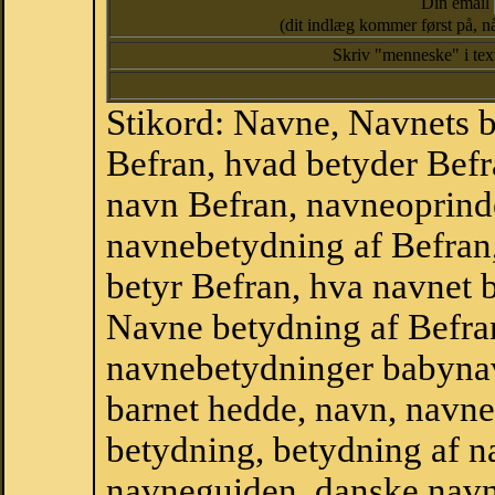
Din email
(dit indlæg kommer først på, nå
Skriv "menneske" i te
Stikord: Navne, Navnets 
Befran, hvad betyder Befr
navn Befran, navneoprinde
navnebetydning af Befran
betyr Befran, hva navnet b
Navne betydning af Befra
navnebetydninger babyna
barnet hedde, navn, navne
betydning, betydning af n
navneguiden, danske navn