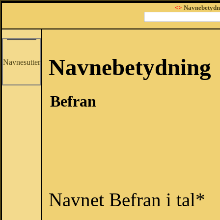
<>
Navnebetydn
Navnebetydning
Navnesutter
Befran
Navnet Befran i tal*