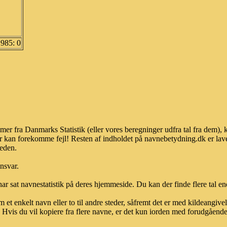
1985: 0
er fra Danmarks Statistik (eller vores beregninger udfra tal fra dem),
r kan forekomme fejl! Resten af indholdet på navnebetydning.dk er lave
heden.
ansvar.
ar sat navnestatistik på deres hjemmeside. Du kan der finde flere tal end
et enkelt navn eller to til andre steder, såfremt det er med kildeangiv
vis du vil kopiere fra flere navne, er det kun iorden med forudgående sk