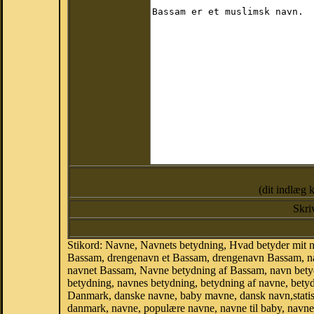
(dit indlæg 
Skri
Stikord: Navne, Navnets betydning, Hvad betyder mit
Bassam, drengenavn et Bassam, drengenavn Bassam, na
navnet Bassam, Navne betydning af Bassam, navn bety
betydning, navnes betydning, betydning af navne, bety
Danmark, danske navne, baby mavne, dansk navn,statistik
danmark, navne, populære navne, navne til baby, navne