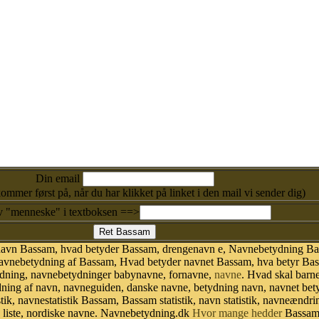
Din email
kommer først på, når du har klikket på linket i den mail vi sender dig)
v "menneske" i textboksen ==>
 navn Bassam, hvad betyder Bassam, drengenavn e, Navnebetydning B
vnebetydning af Bassam, Hvad betyder navnet Bassam, hva betyr Bass
dning, navnebetydninger babynavne, fornavne,
navne
. Hvad skal barn
dning af navn, navneguiden, danske navne, betydning navn, navnet be
, navnestatistik Bassam, Bassam statistik, navn statistik, navneændrin
 liste, nordiske navne. Navnebetydning.dk
Hvor mange hedder
Bassam 