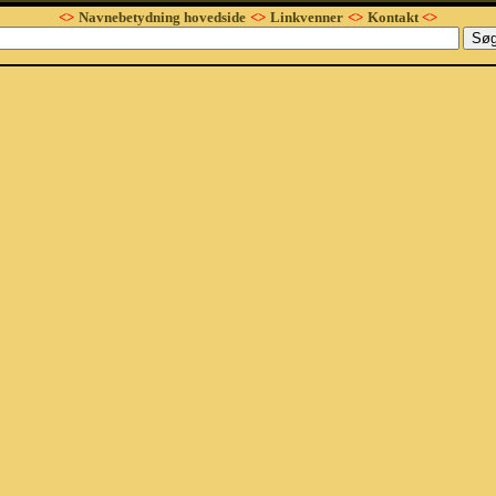
<>
Navnebetydning hovedside
<>
Linkvenner
<>
Kontakt
<>