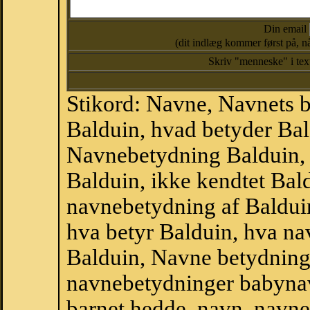
Din email
(dit indlæg kommer først på, nå
Skriv "menneske" i te
Stikord: Navne, Navnets 
Balduin, hvad betyder Bal
Navnebetydning Balduin, 
Balduin, ikke kendtet Bal
navnebetydning af Baldui
hva betyr Balduin, hva na
Balduin, Navne betydning
navnebetydninger babyna
barnet hedde, navn, navne