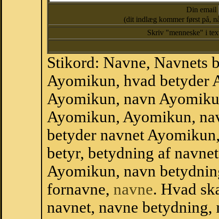
Din email
(dit indlæg kommer først på, nå
Skriv "menneske" i te
Stikord: Navne, Navnets 
Ayomikun, hvad betyder 
Ayomikun, navn Ayomikun
Ayomikun, Ayomikun, na
betyder navnet Ayomikun,
betyr, betydning af navn
Ayomikun, navn betydnin
fornavne,
navne
. Hvad sk
navnet, navne betydning, 