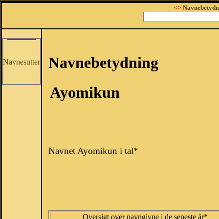
<>
Navnebetydn
Navnebetydning
Navnesutter
Ayomikun
Navnet Ayomikun i tal*
Oversigt over navngivne i de seneste år*