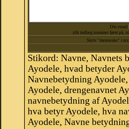
Din email
(dit indlæg kommer først på, nå
Skriv "menneske" i te
Stikord: Navne, Navnets 
Ayodele, hvad betyder Ay
Navnebetydning Ayodele, 
Ayodele, drengenavnet Ay
navnebetydning af Ayodel
hva betyr Ayodele, hva na
Ayodele, Navne betydning