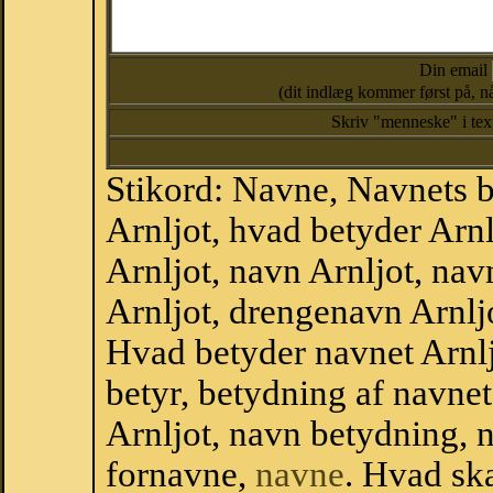
Din email
(dit indlæg kommer først på, nå
Skriv "menneske" i te
Stikord: Navne, Navnets 
Arnljot, hvad betyder Ar
Arnljot, navn Arnljot, na
Arnljot, drengenavn Arnlj
Hvad betyder navnet Arnlj
betyr, betydning af navne
Arnljot, navn betydning,
fornavne,
navne
. Hvad sk