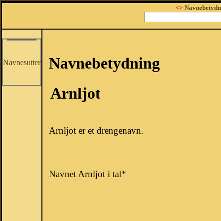
<>
Navnebetydn
Navnebetydning
Navnesutter
Arnljot
Arnljot er et drengenavn.
Navnet Arnljot i tal*