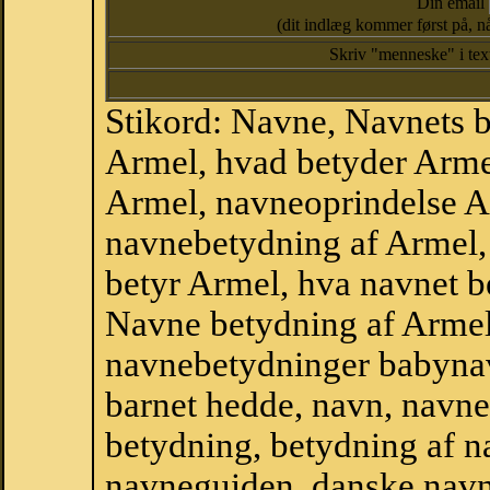
Din email
(dit indlæg kommer først på, nå
Skriv "menneske" i te
Stikord: Navne, Navnets 
Armel, hvad betyder Arme
Armel, navneoprindelse A
navnebetydning af Armel,
betyr Armel, hva navnet b
Navne betydning af Armel
navnebetydninger babyna
barnet hedde, navn, navne
betydning, betydning af n
navneguiden, danske navn