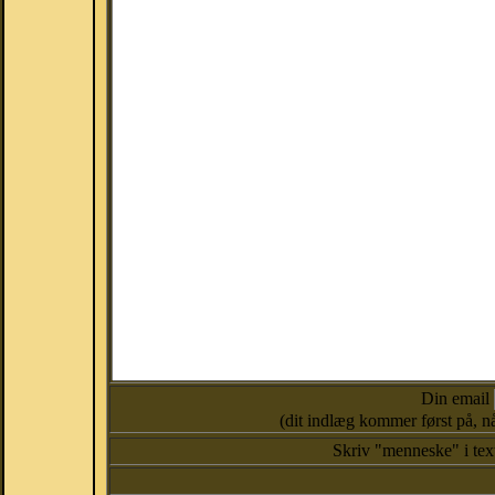
Din email
(dit indlæg kommer først på, nå
Skriv "menneske" i te