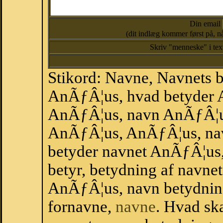
Din email
(dit indlæg kommer først på, nå
Skriv "menneske" i te
Stikord: Navne, Navnets 
AnÃƒÂ¦us, hvad betyder 
AnÃƒÂ¦us, navn AnÃƒÂ¦us
AnÃƒÂ¦us, AnÃƒÂ¦us, na
betyder navnet AnÃƒÂ¦us,
betyr, betydning af navn
AnÃƒÂ¦us, navn betydnin
fornavne,
navne
. Hvad sk