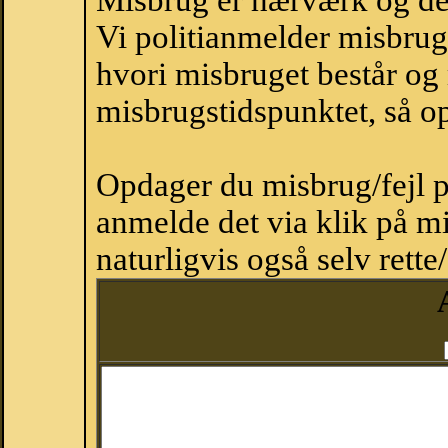
Misbrug er hærværk og derm
Vi politianmelder misbru
hvori misbruget består og
misbrugstidspunktet, så op
Opdager du misbrug/fejl p
anmelde det via klik på 
naturligvis også selv rette