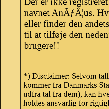
Der er ikke registrer
navnet AnÃƒÂ¦us. Hvi
eller finder den ande
til at tilføje den nede
brugere!!
*) Disclaimer: Selvom tal
kommer fra Danmarks Stati
udfra tal fra dem), kan h
holdes ansvarlig for rigt