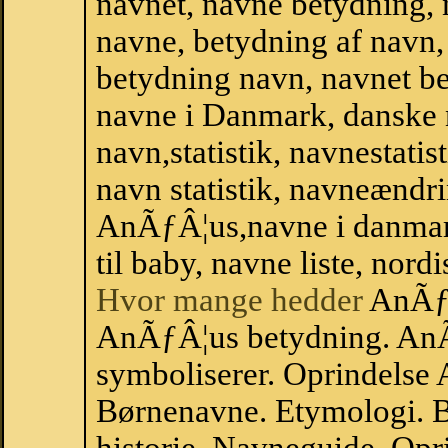
navnet, navne betydning, 
navne, betydning af navn
betydning navn, navnet b
navne i Danmark, danske
navn,statistik, navnestati
navn statistik, navneændri
AnÃƒÂ¦us,navne i danmar
til baby, navne liste, no
Hvor mange hedder
AnÃƒÂ
AnÃƒÂ¦us betydning. An
symboliserer. Oprindelse
Børnenavne. Etymologi. B