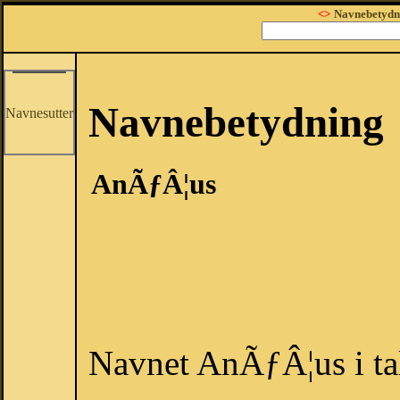
<>
Navnebetydn
Navnebetydning
Navnesutter
AnÃƒÂ¦us
Navnet AnÃƒÂ¦us i ta