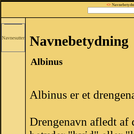
<>
Navnebetydn
Navnebetydning
Navnesutter
Albinus
Albinus er et drengen
Drengenavn afledt af d