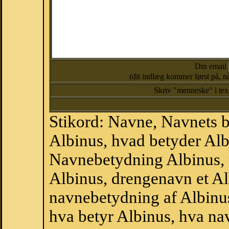
Din email
(dit indlæg kommer først på, nå
Skriv "menneske" i te
Stikord: Navne, Navnets 
Albinus, hvad betyder Alb
Navnebetydning Albinus, 
Albinus, drengenavn et Al
navnebetydning af Albinu
hva betyr Albinus, hva na