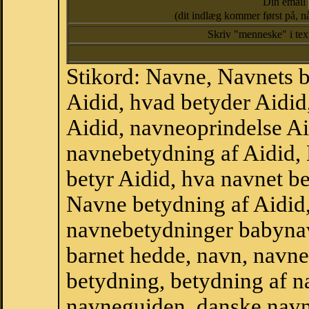
Din email
(dit indlæg kommer først på, nå
Skriv "menneske" i te
Stikord: Navne, Navnets 
Aidid, hvad betyder Aidid
Aidid, navneoprindelse Aid
navnebetydning af Aidid,
betyr Aidid, hva navnet be
Navne betydning af Aidid
navnebetydninger babyna
barnet hedde, navn, navne
betydning, betydning af n
navneguiden, danske navn