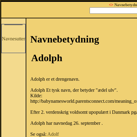
<>
Navnebetydn
Navnebetydning
Navnesutter
Adolph
Adolph er et drengenavn.
Adolph Et tysk navn, der betyder "ædel ulv".
Kilde:
http://babynamesworld.parentsconnect.com/meaning_
Efter 2. verdenskrig voldsomt upopulært i Danmark pga
Adolph har navnedag 26. september .
Se også:
Adolf