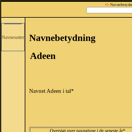
<>
Navnebetydn
Navnebetydning
Navnesutter
Adeen
Navnet Adeen i tal*
Oversigt over navngivne i de seneste år*