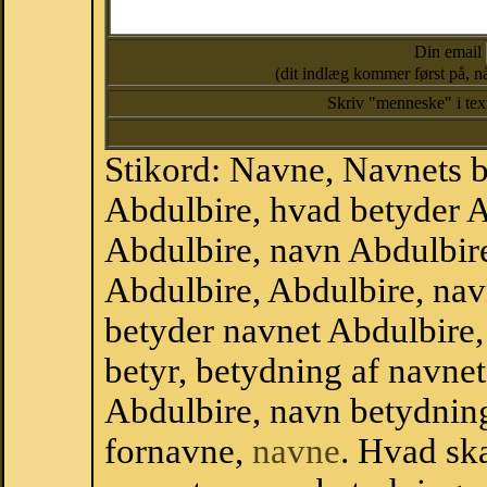
Din email
(dit indlæg kommer først på, nå
Skriv "menneske" i te
Stikord: Navne, Navnets 
Abdulbire, hvad betyder 
Abdulbire, navn Abdulbire
Abdulbire, Abdulbire, na
betyder navnet Abdulbire,
betyr, betydning af navne
Abdulbire, navn betydnin
fornavne,
navne
. Hvad sk