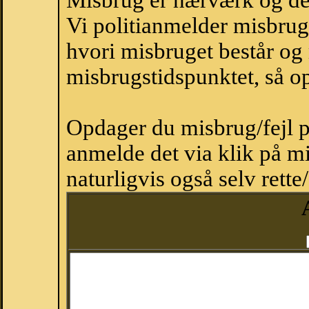
Misbrug er hærværk og derm
Vi politianmelder misbru
hvori misbruget består og
misbrugstidspunktet, så op
Opdager du misbrug/fejl p
anmelde det via klik på 
naturligvis også selv rette